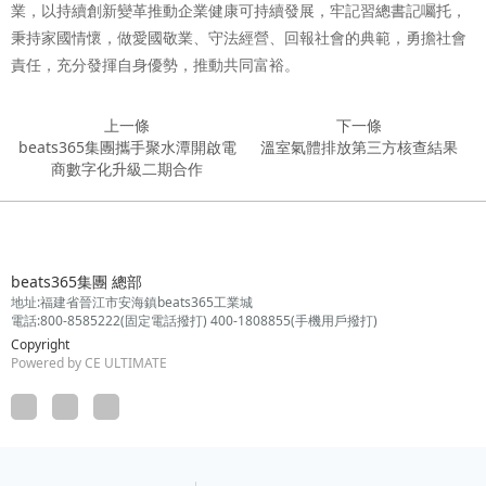
業，以持續創新變革推動企業健康可持續發展，牢記習總書記囑托，
秉持家國情懷，做愛國敬業、守法經營、回報社會的典範，勇擔社會
責任，充分發揮自身優勢，推動共同富裕。
上一條
下一條
beats365集團攜手聚水潭開啟電
溫室氣體排放第三方核查結果
商數字化升級二期合作
beats365集團 總部
地址:福建省晉江市安海鎮beats365工業城
電話:800-8585222(固定電話撥打) 400-1808855(手機用戶撥打)
Copyright
Powered by
CE ULTIMATE