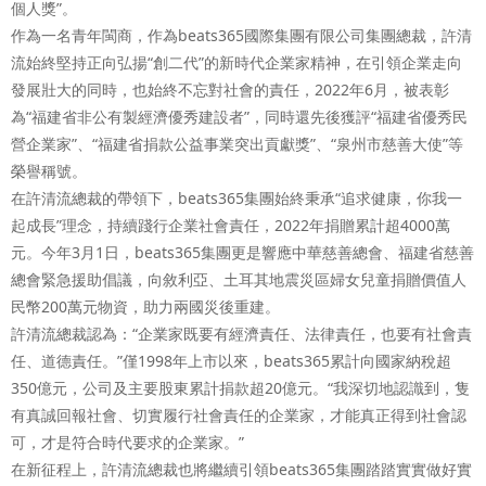
個人獎”。
作為一名青年閩商，作為beats365國際集團有限公司集團總裁，許清
流始終堅持正向弘揚“創二代”的新時代企業家精神，在引領企業走向
發展壯大的同時，也始終不忘對社會的責任，2022年6月，被表彰
為“福建省非公有製經濟優秀建設者”，同時還先後獲評“福建省優秀民
營企業家”、“福建省捐款公益事業突出貢獻獎”、“泉州市慈善大使”等
榮譽稱號。
在許清流總裁的帶領下，beats365集團始終秉承“追求健康，你我一
起成長”理念，持續踐行企業社會責任，2022年捐贈累計超4000萬
元。今年3月1日，beats365集團更是響應中華慈善總會、福建省慈善
總會緊急援助倡議，向敘利亞、土耳其地震災區婦女兒童捐贈價值人
民幣200萬元物資，助力兩國災後重建。
許清流總裁認為：“企業家既要有經濟責任、法律責任，也要有社會責
任、道德責任。”僅1998年上市以來，beats365累計向國家納稅超
350億元，公司及主要股東累計捐款超20億元。“我深切地認識到，隻
有真誠回報社會、切實履行社會責任的企業家，才能真正得到社會認
可，才是符合時代要求的企業家。”
在新征程上，許清流總裁也將繼續引領beats365集團踏踏實實做好實